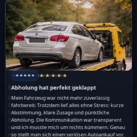
★★★★★
★★★★★
★★★★★
★★★★★
★★★★★
★★★★★
★★★★★
★★★★★
★★★★★
★★★★★
Sehr unkompliziert und fair
Abholung hat perfekt geklappt
Ich wollte mein Auto schnell und ohne
Mein Fahrzeug war nicht mehr zuverlässig
Diskussionen verkaufen. Der Kontakt war
fahrbereit. Trotzdem lief alles ohne Stress: kurze
freundlich, die Abwicklung seriös und die
Abstimmung, klare Zusage und pünktliche
Bewertung nachvollziehbar. Abholung wurde
Abholung. Die Kommunikation war transparent
sauber abgestimmt, und die Auszahlung erfolgte
und ich musste mich um nichts kümmern. Genau
wie besprochen. Ich habe mich gut aufgehoben
so stellt man sich einen seriösen Autoankauf vor.