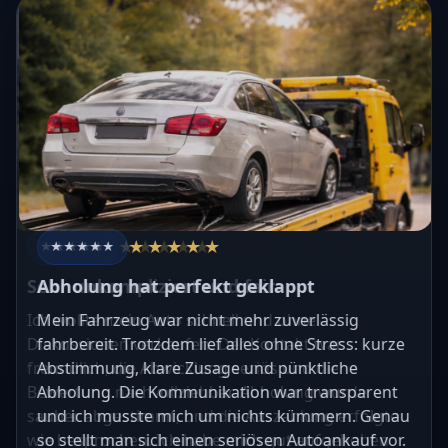
★★★★★
★★★★★
★★★★★
★★★★★
★★★★★
★★★★★
★★★★★
★★★★★
★★★★★
★★★★★
Sehr unkompliziert und fair
Abholung hat perfekt geklappt
Ich wollte mein Auto schnell und ohne
Mein Fahrzeug war nicht mehr zuverlässig
Diskussionen verkaufen. Der Kontakt war
fahrbereit. Trotzdem lief alles ohne Stress: kurze
freundlich, die Abwicklung seriös und die
Abstimmung, klare Zusage und pünktliche
Bewertung nachvollziehbar. Abholung wurde
Abholung. Die Kommunikation war transparent
sauber abgestimmt, und die Auszahlung erfolgte
und ich musste mich um nichts kümmern. Genau
wie besprochen. Ich habe mich gut aufgehoben
so stellt man sich einen seriösen Autoankauf vor.