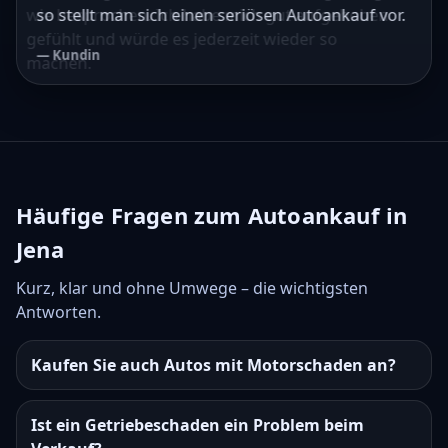
wie besprochen. Ich habe mich gut aufgehoben
so stellt man sich einen seriösen Autoankauf vor.
gefühlt und würde es jederzeit wieder so
— Kundin
machen.
— Kunde
Häufige Fragen zum Autoankauf in
Jena
Kurz, klar und ohne Umwege – die wichtigsten
Antworten.
Kaufen Sie auch Autos mit Motorschaden an?
Ist ein Getriebeschaden ein Problem beim