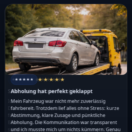
★★★★★
★★★★★
★★★★★
★★★★★
★★★★★
★★★★★
★★★★★
★★★★★
★★★★★
★★★★★
Sehr unkompliziert und fair
Abholung hat perfekt geklappt
Ich wollte mein Auto schnell und ohne
Mein Fahrzeug war nicht mehr zuverlässig
Diskussionen verkaufen. Der Kontakt war
fahrbereit. Trotzdem lief alles ohne Stress: kurze
freundlich, die Abwicklung seriös und die
Abstimmung, klare Zusage und pünktliche
Bewertung nachvollziehbar. Abholung wurde
Abholung. Die Kommunikation war transparent
sauber abgestimmt, und die Auszahlung erfolgte
und ich musste mich um nichts kümmern. Genau