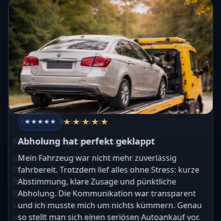
★★★★★
★★★★★
★★★★★
★★★★★
★★★★★
★★★★★
★★★★★
★★★★★
★★★★★
★★★★★
Sehr unkompliziert und fair
Abholung hat perfekt geklappt
Ich wollte mein Auto schnell und ohne
Mein Fahrzeug war nicht mehr zuverlässig
Diskussionen verkaufen. Der Kontakt war
fahrbereit. Trotzdem lief alles ohne Stress: kurze
freundlich, die Abwicklung seriös und die
Abstimmung, klare Zusage und pünktliche
Bewertung nachvollziehbar. Abholung wurde
Abholung. Die Kommunikation war transparent
sauber abgestimmt, und die Auszahlung erfolgte
und ich musste mich um nichts kümmern. Genau
wie besprochen. Ich habe mich gut aufgehoben
so stellt man sich einen seriösen Autoankauf vor.