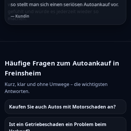
wie besprochen. Ich habe mich gut aufgehoben
so stellt man sich einen seriösen Autoankauf vor.
gefühlt und würde es jederzeit wieder so
— Kundin
machen.
— Kunde
Häufige Fragen zum Autoankauf in
Freinsheim
Kurz, klar und ohne Umwege – die wichtigsten
Antworten.
Kaufen Sie auch Autos mit Motorschaden an?
Ist ein Getriebeschaden ein Problem beim