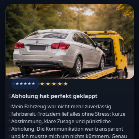
★★★★★
★★★★★
★★★★★
★★★★★
★★★★★
★★★★★
★★★★★
★★★★★
★★★★★
★★★★★
Sehr unkompliziert und fair
Abholung hat perfekt geklappt
Ich wollte mein Auto schnell und ohne
Mein Fahrzeug war nicht mehr zuverlässig
Diskussionen verkaufen. Der Kontakt war
fahrbereit. Trotzdem lief alles ohne Stress: kurze
freundlich, die Abwicklung seriös und die
Abstimmung, klare Zusage und pünktliche
Bewertung nachvollziehbar. Abholung wurde
Abholung. Die Kommunikation war transparent
sauber abgestimmt, und die Auszahlung erfolgte
und ich musste mich um nichts kümmern. Genau