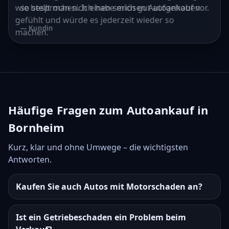
wie besprochen. Ich habe mich gut aufgehoben
so stellt man sich einen seriösen Autoankauf vor.
gefühlt und würde es jederzeit wieder so
— Kundin
machen.
— Kunde
Häufige Fragen zum Autoankauf in
Bornheim
Kurz, klar und ohne Umwege – die wichtigsten
Antworten.
Kaufen Sie auch Autos mit Motorschaden an?
Ist ein Getriebeschaden ein Problem beim