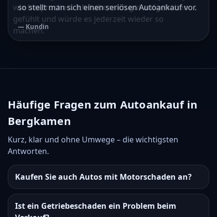
wie besprochen. Ich habe mich gut aufgehoben
so stellt man sich einen seriösen Autoankauf vor.
gefühlt und würde es jederzeit wieder so
— Kundin
machen.
— Kunde
Häufige Fragen zum Autoankauf in
Bergkamen
Kurz, klar und ohne Umwege – die wichtigsten
Antworten.
Kaufen Sie auch Autos mit Motorschaden an?
Ist ein Getriebeschaden ein Problem beim