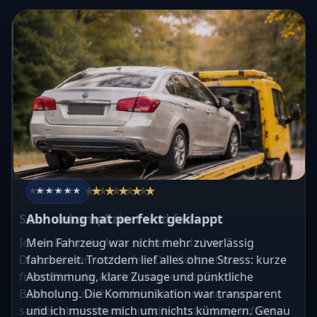
★★★★★
★★★★★
★★★★★
★★★★★
★★★★★
★★★★★
★★★★★
★★★★★
★★★★★
★★★★★
Sehr unkompliziert und fair
Abholung hat perfekt geklappt
Ich wollte mein Auto schnell und ohne
Mein Fahrzeug war nicht mehr zuverlässig
Diskussionen verkaufen. Der Kontakt war
fahrbereit. Trotzdem lief alles ohne Stress: kurze
freundlich, die Abwicklung seriös und die
Abstimmung, klare Zusage und pünktliche
Bewertung nachvollziehbar. Abholung wurde
Abholung. Die Kommunikation war transparent
sauber abgestimmt, und die Auszahlung erfolgte
und ich musste mich um nichts kümmern. Genau